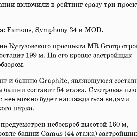
нии включили в рейтинг сразу три прое
са: Famous, Symphony 34 и MOD.
оне Кутузовского проспекта MR Group стро
оставит 199 м. На его кровле застройщик
бзором.
нг и башню Graphite, являющуюся состав
а башни составит 54 этажа. Смотровая пл
 с нее можно будет наслаждаться видами
ого парка.
редусмотрен небоскреб высотой 160 м,
ровле башни Camus (44 этажа) застройщи