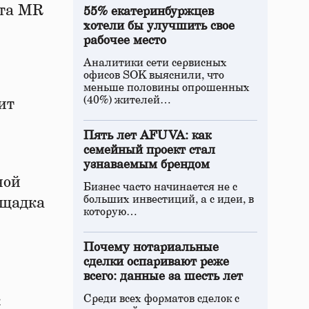
кта MR
55% екатеринбуржцев
хотели бы улучшить свое
рабочее место
Аналитики сети сервисных
офисов SOK выяснили, что
меньше половины опрошенных
(40%) жителей…
ит
Пять лет AFUVA: как
семейный проект стал
узнаваемым брендом
ной
Бизнес часто начинается не с
больших инвестиций, а с идеи, в
ощадка
которую…
Почему нотариальные
сделки оспаривают реже
всего: данные за шесть лет
Среди всех форматов сделок с
к