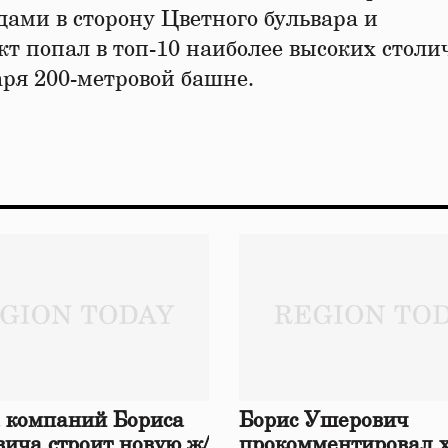
дами в сторону Цветного бульвара и
кт попал в топ-10 наиболее высоких стол
аря 200-метровой башне.
 компаний Бориса
Борис Ушерович
ича строит новую ж/
прокомментировал 