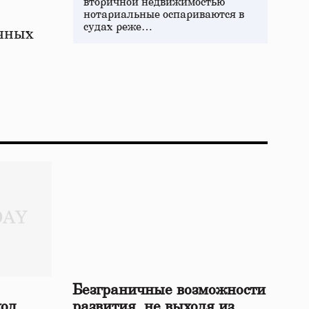
вторичной недвижимостью
нотариальные оспариваются в
судах реже…
ичных
Безграничные возможности
ход
развития, не выходя из