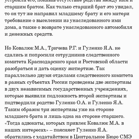
устроила его, показав отсутствие родства между ним и
старшим братом. Как только старший брат это увидел,
то он тут же направил младшему брату и его матери
требование о выселении из унаследованного ими
дома, а также о возврате унаследованного автомобиля
и денежных средств.
Но Ковалюк М.А., Тричева Р.Г. и Гуленко Я.А. не
сдались и попросили сотрудников следственного
комитета Краснодарского края и Ростовской области
разобраться и дать оценку экспертизе. Так
параллельно двумя отделами следственного комитета
в разных субъектах России проведены две экспертизы
в двух независимых государственных учреждениях,
которые выявили подложность второй экспертизы и
подтвердили родство Гуленко О.А. и Гуленко Я.А.
Таким образом три экспертизы уже на стороне
младшего брата и лишь одна на стороне старшего.
«Тогда адвокаты, которых привлек Ковалюк М.А. в
наших интересах» – поясняет Гуленко Я.А.
обратились с ходатайством в Центральное Бюро СМЭ