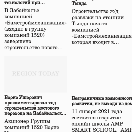
технологий при
Тында
строительстве нового моста
В Забайкалье
Строительство ж/д
в Забайкалье
компанией
развязки на станции
«Бамстроймеханизация»
Тында начато
(входит в группу
компанией
компаний 1520)
«Бамстроймеханизация
завершено
которая входит в…
строительство нового…
Борис Ушерович
Безграничные возможност
прокомментировал ход
развития, не выходя из до
строительства мостового
11 января 2021 года
перехода на Забайкальской
состоится открытие
железной дороге
Акционер Группы
онлайн-школы АМР
компаний 1520 Борис
SMART SCHOOL. АМ