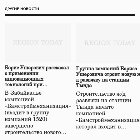
ДРУГИЕ НОВОСТИ
Борис Ушерович рассказал
Группа компаний Бориса
о применении
Ушеровича строит новую ж
инновационных
д развязку на станции
технологий при
Тында
строительстве нового моста
В Забайкалье
Строительство ж/д
в Забайкалье
компанией
развязки на станции
«Бамстроймеханизация»
Тында начато
(входит в группу
компанией
компаний 1520)
«Бамстроймеханизация
завершено
которая входит в…
строительство нового…