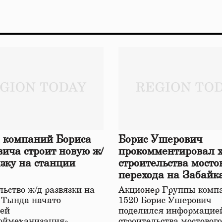
 компаний Бориса
Борис Ушерович
ича строит новую ж/
прокомментировал 
язку на станции
строительства мосто
перехода на Забайк
железной дороге
ьство ж/д развязки на
Акционер Группы комп
 Тында начато
1520 Борис Ушерович
ей
поделился информацией
оймеханизация»,
строительства мостовог