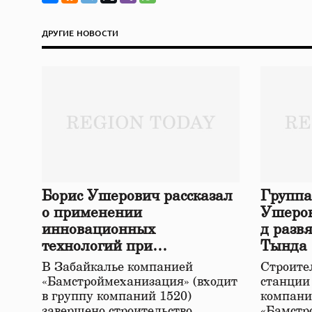
ДРУГИЕ НОВОСТИ
Борис Ушерович рассказал
Группа
о применении
Ушеров
инновационных
д разв
технологий при
Тында
строительстве нового моста
В Забайкалье компанией
Строител
в Забайкалье
«Бамстроймеханизация» (входит
станции
в группу компаний 1520)
компани
завершено строительство
«Бамстр