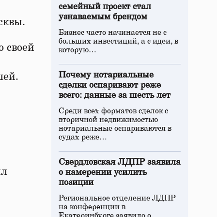
семейный проект стал
узнаваемым брендом
сквы.
Бизнес часто начинается не с
больших инвестиций, а с идеи, в
о своей
которую…
Почему нотариальные
шей.
сделки оспаривают реже
всего: данные за шесть лет
Среди всех форматов сделок с
вторичной недвижимостью
нотариальные оспариваются в
судах реже…
Свердловская ЛДПР заявила
ыл
о намерении усилить
позиции
Региональное отделение ЛДПР
на конференции в
Екатеринбурге заявило о