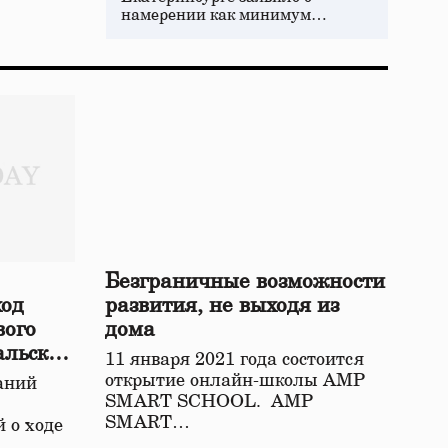
намерении как минимум…
Безграничные возможности
ход
развития, не выходя из
вого
дома
альской
11 января 2021 года состоится
открытие онлайн-школы АМР
аний
SMART SCHOOL. АМР
SMART…
 о ходе
о…