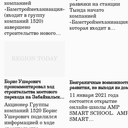
в Забайкалье
компанией
развязки на станции
«Бамстроймеханизация»
Тында начато
(входит в группу
компанией
компаний 1520)
«Бамстроймеханизация
завершено
которая входит в…
строительство нового…
Борис Ушерович
Безграничные возможност
прокомментировал ход
развития, не выходя из до
строительства мостового
11 января 2021 года
перехода на Забайкальской
состоится открытие
железной дороге
Акционер Группы
онлайн-школы АМР
компаний 1520 Борис
SMART SCHOOL. АМ
Ушерович поделился
SMART…
информацией о ходе