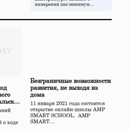
намерении как минимум…
Безграничные возможности
ход
развития, не выходя из
вого
дома
альской
11 января 2021 года состоится
открытие онлайн-школы АМР
аний
SMART SCHOOL. АМР
SMART…
 о ходе
о…