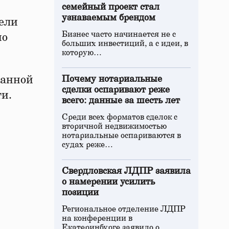
семейный проект стал
узнаваемым брендом
ели
Бизнес часто начинается не с
по
больших инвестиций, а с идеи, в
.
которую…
ланной
Почему нотариальные
сделки оспаривают реже
и.
всего: данные за шесть лет
Среди всех форматов сделок с
вторичной недвижимостью
нотариальные оспариваются в
судах реже…
Свердловская ЛДПР заявила
о намерении усилить
позиции
Региональное отделение ЛДПР
на конференции в
Екатеринбурге заявило о