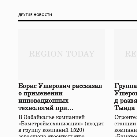
ДРУГИЕ НОВОСТИ
Борис Ушерович рассказал
Группа
о применении
Ушеров
инновационных
д разв
технологий при
Тында
строительстве нового моста
В Забайкалье компанией
Строител
в Забайкалье
«Бамстроймеханизация» (входит
станции
в группу компаний 1520)
компани
завершено строительство
«Бамстр