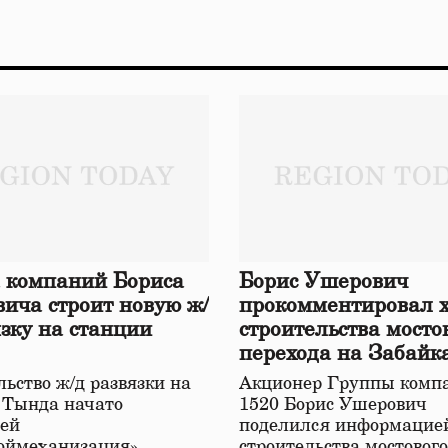
 компаний Бориса
Борис Ушерович
ича строит новую ж/
прокомментировал 
язку на станции
строительства мосто
перехода на Забайк
железной дороге
ьство ж/д развязки на
Акционер Группы комп
 Тында начато
1520 Борис Ушерович
ей
поделился информацией
оймеханизация»,
строительства мостовог