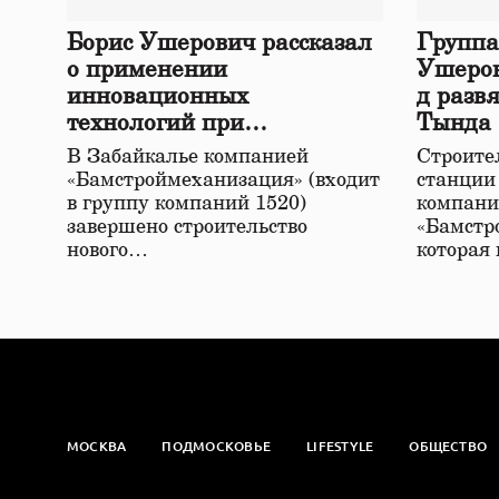
Борис Ушерович рассказал
Группа
о применении
Ушеров
инновационных
д разв
технологий при
Тында
строительстве нового моста
В Забайкалье компанией
Строител
в Забайкалье
«Бамстроймеханизация» (входит
станции
в группу компаний 1520)
компани
завершено строительство
«Бамстр
нового…
которая
МОСКВА
ПОДМОСКОВЬЕ
LIFESTYLE
ОБЩЕСТВО