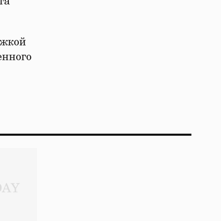
та
ржкой
енного
.