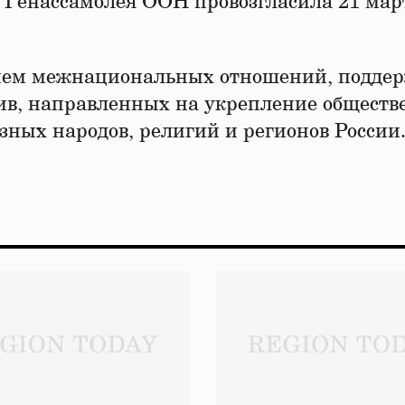
ду Генассамблея ООН провозгласила 21 мар
тием межнациональных отношений, подде
ив, направленных на укрепление обществ
зных народов, религий и регионов России