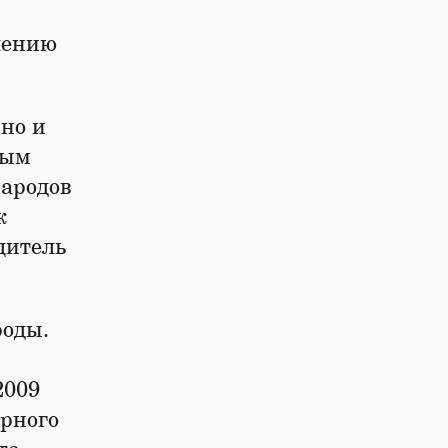
лению
но и
ным
народов
к
дитель
роды.
2009
урного