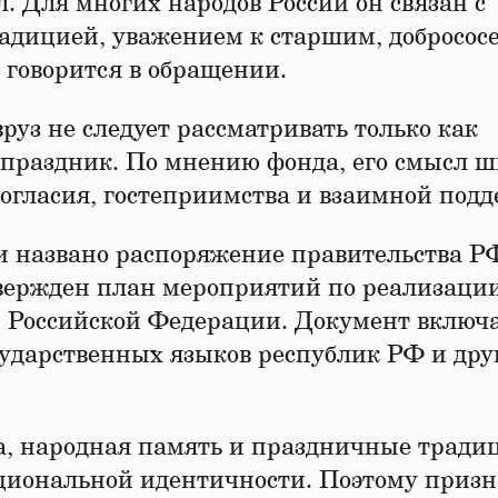
 Для многих народов России он связан с
адицией, уважением к старшим, добросос
 говорится в обращении.
руз не следует рассматривать только как
праздник. По мнению фонда, его смысл ш
согласия, гостеприимства и взаимной под
 названо распоряжение правительства РФ
твержден план мероприятий по реализаци
и Российской Федерации. Документ включ
ударственных языков республик РФ и дру
ра, народная память и праздничные тради
циональной идентичности. Поэтому приз