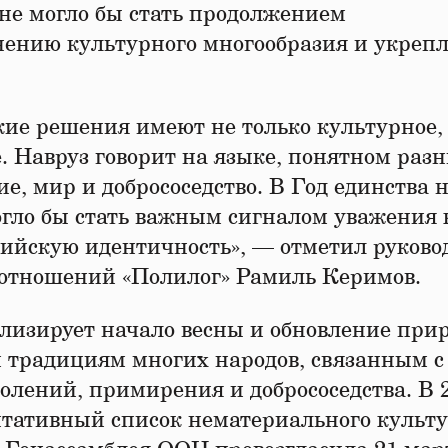
не могло бы стать продолжением
нению культурного многообразия и укреп
ие решения имеют не только культурное, 
. Навруз говорит на языке, понятном раз
е, мир и добрососедство. В Год единства 
гло бы стать важным сигналом уважения 
сийскую идентичность», — отметил руково
отношений «Полилог» Рамиль Керимов.
олизирует начало весны и обновление при
традициям многих народов, связанным с
олений, примирения и добрососедства. В 
нтативный список нематериального культ