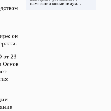
намерении как минимум…
едством
ире: он
держки.
 от 26
и Основ
ает
гих
ции
нание