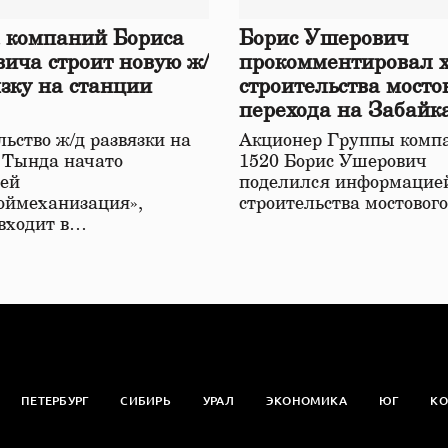
 компаний Бориса
Борис Ушерович
ича строит новую ж/
прокомментировал 
язку на станции
строительства мосто
перехода на Забайк
железной дороге
ьство ж/д развязки на
Акционер Группы комп
 Тында начато
1520 Борис Ушерович
ей
поделился информацией
оймеханизация»,
строительства мостовог
 входит в…
ПЕТЕРБУРГ
СИБИРЬ
УРАЛ
ЭКОНОМИКА
ЮГ
КО