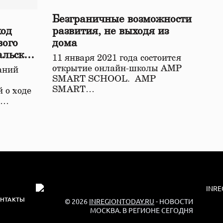
Безграничные возможности
ход
развития, не выходя из
вого
дома
альской
11 января 2021 года состоится
открытие онлайн-школы АМР
аний
SMART SCHOOL. АМР
SMART…
 о ходе
о…
НТАКТЫ
© 2026
INREGIONTODAY.RU
- НОВОСТИ
МОСКВА. В РЕГИОНЕ СЕГОДНЯ