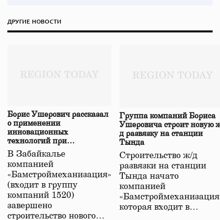
ДРУГИЕ НОВОСТИ
Борис Ушерович рассказал
Группа компаний Бориса
о применении
Ушеровича строит новую ж
инновационных
д развязку на станции
технологий при
Тында
строительстве нового моста
В Забайкалье
Строительство ж/д
в Забайкалье
компанией
развязки на станции
«Бамстроймеханизация»
Тында начато
(входит в группу
компанией
компаний 1520)
«Бамстроймеханизация
завершено
которая входит в…
строительство нового…