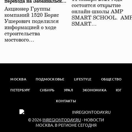
перехода на Забайкальской
состоится открытие
железной дороге
Акционер Группы
онлайн-школы АМР
компаний 1520 Борис
SMART SCHOOL. АМ
Ушерович поделился
SMART…
информацией о ходе
строительства
мостового…
МОСКВА
ПОДМОСКОВЬЕ
LIFESTYLE
ОБЩЕСТВО
ПЕТЕРБУРГ
СИБИРЬ
УРАЛ
ЭКОНОМИКА
ЮГ
КОНТАКТЫ
© 2026
INREGIONTODAY.RU
- НОВОСТИ
МОСКВА. В РЕГИОНЕ СЕГОДНЯ