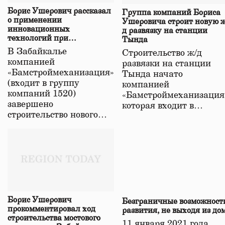
Борис Ушерович рассказал
Группа компаний Бориса
о применении
Ушеровича строит новую ж
инновационных
д развязку на станции
технологий при
Тында
строительстве нового моста
В Забайкалье
Строительство ж/д
в Забайкалье
компанией
развязки на станции
«Бамстроймеханизация»
Тында начато
(входит в группу
компанией
компаний 1520)
«Бамстроймеханизация
завершено
которая входит в…
строительство нового…
Борис Ушерович
Безграничные возможност
прокомментировал ход
развития, не выходя из до
строительства мостового
11 января 2021 года