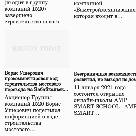
(входит в группу
компанией
компаний 1520)
«Бамстроймеханизация
завершено
которая входит в…
строительство нового…
Борис Ушерович
Безграничные возможност
прокомментировал ход
развития, не выходя из до
строительства мостового
11 января 2021 года
перехода на Забайкальской
состоится открытие
железной дороге
Акционер Группы
онлайн-школы АМР
компаний 1520 Борис
SMART SCHOOL. АМ
Ушерович поделился
SMART…
информацией о ходе
строительства
мостового…