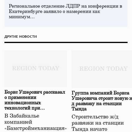
Региональное отделение ЛДПР на конференции в
Екатеринбурге заявило о намерении как
минимум…
ДРУГИЕ НОВОСТИ
Борис Ушерович рассказал
Группа компаний Бориса
о применении
Ушеровича строит новую ж
инновационных
д развязку на станции
технологий при
Тында
строительстве нового моста
В Забайкалье
Строительство ж/д
в Забайкалье
компанией
развязки на станции
«Бамстроймеханизация»
Тында начато