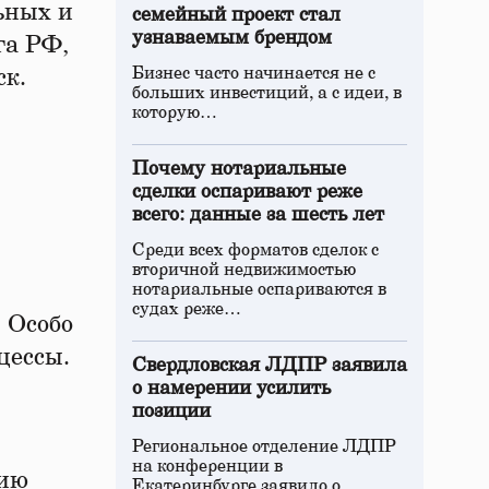
ьных и
семейный проект стал
узнаваемым брендом
га РФ,
Бизнес часто начинается не с
ск.
больших инвестиций, а с идеи, в
которую…
Почему нотариальные
сделки оспаривают реже
всего: данные за шесть лет
Среди всех форматов сделок с
вторичной недвижимостью
нотариальные оспариваются в
судах реже…
 Особо
цессы.
Свердловская ЛДПР заявила
о намерении усилить
позиции
Региональное отделение ЛДПР
на конференции в
цию
Екатеринбурге заявило о