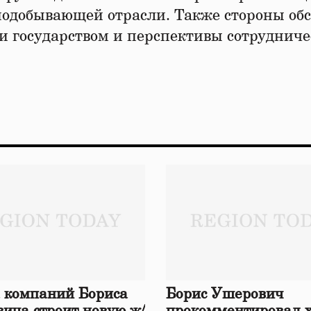
нодобывающей отрасли. Также стороны об
 государством и перспективы сотрудниче
 компаний Бориса
Борис Ушерович
ича строит новую ж/
прокомментировал 