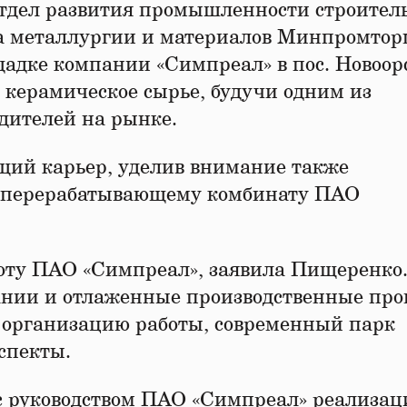
тдел развития промышленности строител
а металлургии и материалов Минпромтор
адке компании «Симпреал» в пос. Новоор
керамическое сырье, будучи одним из
дителей на рынке.
ий карьер, уделив внимание также
и перерабатывающему комбинату ПАО
оту ПАО «Симпреал», заявила Пищеренко.
ании и отлаженные производственные про
организацию работы, современный парк
спекты.
 с руководством ПАО «Симпреал» реализа