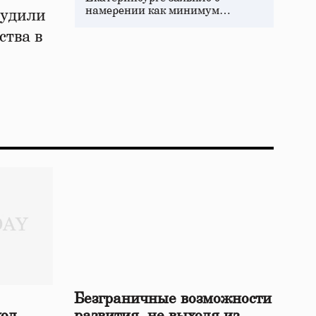
намерении как минимум…
судили
ства в
Безграничные возможности
ход
развития, не выходя из