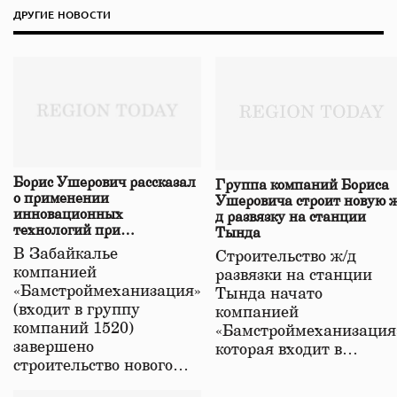
ДРУГИЕ НОВОСТИ
Борис Ушерович рассказал
Группа компаний Бориса
о применении
Ушеровича строит новую ж
инновационных
д развязку на станции
технологий при
Тында
строительстве нового моста
В Забайкалье
Строительство ж/д
в Забайкалье
компанией
развязки на станции
«Бамстроймеханизация»
Тында начато
(входит в группу
компанией
компаний 1520)
«Бамстроймеханизация
завершено
которая входит в…
строительство нового…