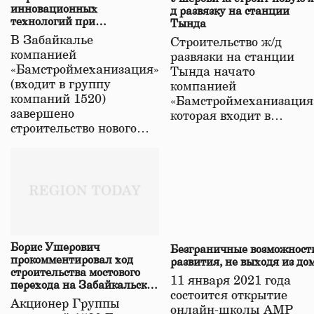
инновационных
д развязку на станции
технологий при
Тында
строительстве нового моста
В Забайкалье
Строительство ж/д
в Забайкалье
компанией
развязки на станции
«Бамстроймеханизация»
Тында начато
(входит в группу
компанией
компаний 1520)
«Бамстроймеханизация
завершено
которая входит в…
строительство нового…
Борис Ушерович
Безграничные возможност
прокомментировал ход
развития, не выходя из до
строительства мостового
11 января 2021 года
перехода на Забайкальской
состоится открытие
железной дороге
Акционер Группы
онлайн-школы АМР