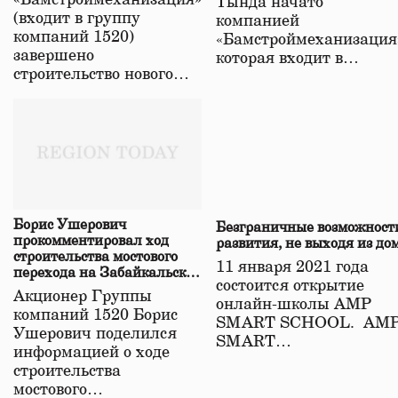
«Бамстроймеханизация»
Тында начато
(входит в группу
компанией
компаний 1520)
«Бамстроймеханизация
завершено
которая входит в…
строительство нового…
Борис Ушерович
Безграничные возможност
прокомментировал ход
развития, не выходя из до
строительства мостового
11 января 2021 года
перехода на Забайкальской
состоится открытие
железной дороге
Акционер Группы
онлайн-школы АМР
компаний 1520 Борис
SMART SCHOOL. АМ
Ушерович поделился
SMART…
информацией о ходе
строительства
мостового…