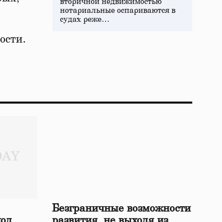
вторичной недвижимостью
нотариальные оспариваются в
судах реже…
ости.
Безграничные возможности
ход
развития, не выходя из