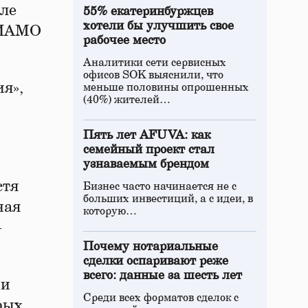
зле
55% екатеринбуржцев
хотели бы улучшить свое
«РИАМО
рабочее место
Аналитики сети сервисных
офисов SOK выяснили, что
я»,
меньше половины опрошенных
(40%) жителей…
Пять лет AFUVA: как
семейный проект стал
узнаваемым брендом
стя
Бизнес часто начинается не с
больших инвестиций, а с идеи, в
ная
которую…
–
Почему нотариальные
сделки оспаривают реже
всего: данные за шесть лет
ии
Среди всех форматов сделок с
рых,