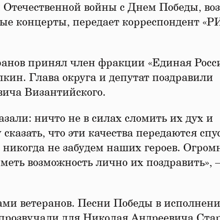
 Отечественной войны с Днем Победы, во
ные концерты, передает корреспондент 
ранов принял член фракции «Единая Росси
ин. Глава округа и депутат поздравили
ича Византийского.
казали: ничто не в силах сломить их дух и
 сказать, что эти качества передаются спу
 никогда не забудем наших героев. Огром
иметь возможность лично их поздравить», 
ми ветеранов. Песни Победы в исполнен
 прозвучали для Николая Андреевича Ста