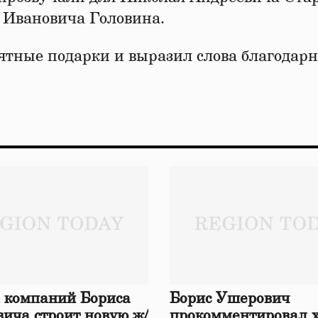
 Ивановича Головина.
ятные подарки и выразил слова благодарн
 компаний Бориса
Борис Ушерович
ича строит новую ж/
прокомментировал 