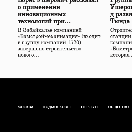
Борис Ушерович рассказал
Группа
о применении
Ушеров
инновационных
д разв
технологий при
Тында
строительстве нового моста
В Забайкалье компанией
Строител
в Забайкалье
«Бамстроймеханизация» (входит
станции
в группу компаний 1520)
компани
завершено строительство
«Бамстр
нового…
которая
МОСКВА
ПОДМОСКОВЬЕ
LIFESTYLE
ОБЩЕСТВО