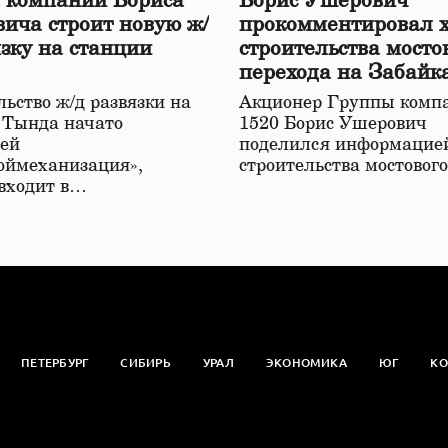
 компаний Бориса
Борис Ушерович
ича строит новую ж/
прокомментировал 
язку на станции
строительства мосто
перехода на Забайк
железной дороге
ьство ж/д развязки на
Акционер Группы комп
 Тында начато
1520 Борис Ушерович
ей
поделился информацией
оймеханизация»,
строительства мостовог
 входит в…
ПЕТЕРБУРГ
СИБИРЬ
УРАЛ
ЭКОНОМИКА
ЮГ
КО