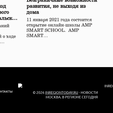
Безграничные возможности
ход
развития, не выходя из
вого
дома
альской
11 января 2021 года состоится
открытие онлайн-школы АМР
аний
SMART SCHOOL. АМР
SMART…
 о ходе
о…
НТАКТЫ
© 2026
INREGIONTODAY.RU
- НОВОСТИ
МОСКВА. В РЕГИОНЕ СЕГОДНЯ