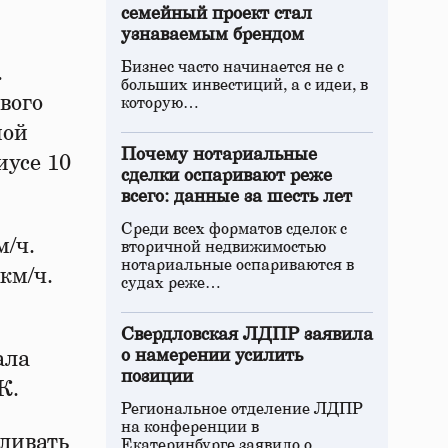
семейный проект стал
узнаваемым брендом
Бизнес часто начинается не с
.
больших инвестиций, а с идеи, в
вого
которую…
ной
Почему нотариальные
иусе 10
сделки оспаривают реже
всего: данные за шесть лет
Среди всех форматов сделок с
м/ч.
вторичной недвижимостью
нотариальные оспариваются в
км/ч.
судах реже…
Свердловская ЛДПР заявила
о намерении усилить
ала
позиции
К.
Региональное отделение ЛДПР
на конференции в
вливать
Екатеринбурге заявило о