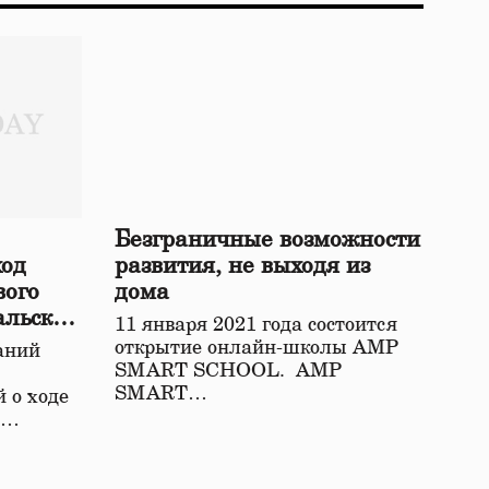
Безграничные возможности
ход
развития, не выходя из
вого
дома
альской
11 января 2021 года состоится
открытие онлайн-школы АМР
аний
SMART SCHOOL. АМР
SMART…
 о ходе
о…