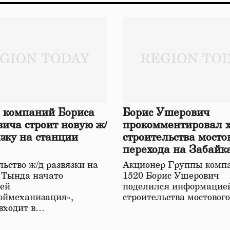
 компаний Бориса
Борис Ушерович
ича строит новую ж/
прокомментировал 
язку на станции
строительства мосто
перехода на Забайк
железной дороге
ьство ж/д развязки на
Акционер Группы комп
 Тында начато
1520 Борис Ушерович
ей
поделился информацией
оймеханизация»,
строительства мостовог
 входит в…