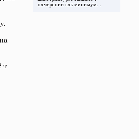
намерении как минимум…
у.
 на
2 т