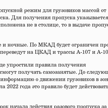
ускной режим для грузовиков массой от 3
ска. Для получения пропуска указываетс
сположена не в столице, то в выдаче пропу
е и ночные. По МКАД будет ограничен пр
ереведут на ЦКАД и трассы А-107 и А-10
роде упростили правила получения
 смогут получать самозанятые. До следую
 информацию о движении грузовиков в зо
а 2022 года это правило будет действовать
рок начала действия разового пропуска за