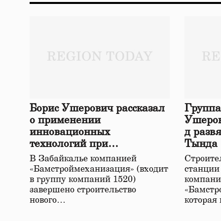
Борис Ушерович рассказал
Группа
о применении
Ушеров
инновационных
д разв
технологий при
Тында
строительстве нового моста
В Забайкалье компанией
Строител
в Забайкалье
«Бамстроймеханизация» (входит
станции
в группу компаний 1520)
компани
завершено строительство
«Бамстр
нового…
которая