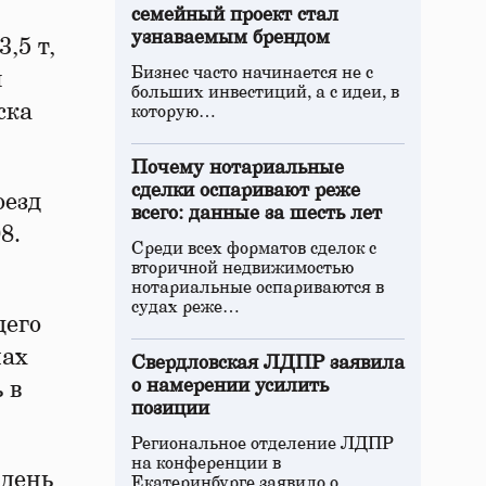
семейный проект стал
узнаваемым брендом
,5 т,
Бизнес часто начинается не с
я
больших инвестиций, а с идеи, в
ска
которую…
Почему нотариальные
сделки оспаривают реже
оезд
всего: данные за шесть лет
8.
Среди всех форматов сделок с
вторичной недвижимостью
нотариальные оспариваются в
судах реже…
щего
нах
Свердловская ЛДПР заявила
о намерении усилить
 в
позиции
Региональное отделение ЛДПР
на конференции в
 день
Екатеринбурге заявило о