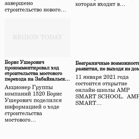
завершено
которая входит в…
строительство нового…
Борис Ушерович
Безграничные возможност
прокомментировал ход
развития, не выходя из до
строительства мостового
11 января 2021 года
перехода на Забайкальской
состоится открытие
железной дороге
Акционер Группы
онлайн-школы АМР
компаний 1520 Борис
SMART SCHOOL. АМ
Ушерович поделился
SMART…
информацией о ходе
строительства
мостового…