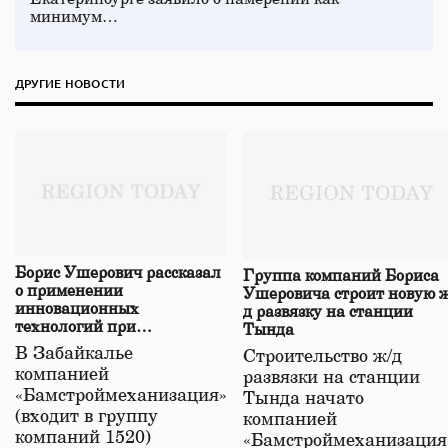
минимум…
ДРУГИЕ НОВОСТИ
Борис Ушерович рассказал
Группа компаний Бориса
о применении
Ушеровича строит новую ж
инновационных
д развязку на станции
технологий при
Тында
строительстве нового моста
В Забайкалье
Строительство ж/д
в Забайкалье
компанией
развязки на станции
«Бамстроймеханизация»
Тында начато
(входит в группу
компанией
компаний 1520)
«Бамстроймеханизация