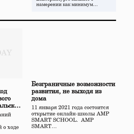
намерении как минимум…
Безграничные возможности
ход
развития, не выходя из
вого
дома
альской
11 января 2021 года состоится
открытие онлайн-школы АМР
аний
SMART SCHOOL. АМР
SMART…
 о ходе
о…