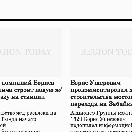
 компаний Бориса
Борис Ушерович
ича строит новую ж/
прокомментировал 
язку на станции
строительства мосто
перехода на Забайк
железной дороге
ьство ж/д развязки на
Акционер Группы комп
 Тында начато
1520 Борис Ушерович
ей
поделился информацией
оймеханизация»,
строительства мостовог