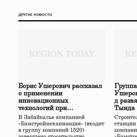
ДРУГИЕ НОВОСТИ
Борис Ушерович рассказал
Группа
о применении
Ушеров
инновационных
д разв
технологий при
Тында
строительстве нового моста
В Забайкалье компанией
Строител
в Забайкалье
«Бамстроймеханизация» (входит
станции
в группу компаний 1520)
компани
завершено строительство
«Бамстр