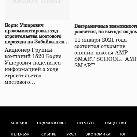
Борис Ушерович
Безграничные возможност
прокомментировал ход
развития, не выходя из до
строительства мостового
11 января 2021 года
перехода на Забайкальской
состоится открытие
железной дороге
Акционер Группы
онлайн-школы АМР
компаний 1520 Борис
SMART SCHOOL. АМ
Ушерович поделился
SMART…
информацией о ходе
строительства
мостового…
МОСКВА
ПОДМОСКОВЬЕ
LIFESTYLE
ОБЩЕСТВО
ПЕТЕРБУРГ
СИБИРЬ
УРАЛ
ЭКОНОМИКА
ЮГ