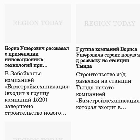
Борис Ушерович рассказал
Группа компаний Бориса
о применении
Ушеровича строит новую ж
инновационных
д развязку на станции
технологий при
Тында
строительстве нового моста
В Забайкалье
Строительство ж/д
в Забайкалье
компанией
развязки на станции
«Бамстроймеханизация»
Тында начато
(входит в группу
компанией
компаний 1520)
«Бамстроймеханизация
завершено
которая входит в…
строительство нового…