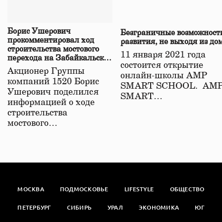
Борис Ушерович
Безграничные возможност
прокомментировал ход
развития, не выходя из до
строительства мостового
11 января 2021 года
перехода на Забайкальской
состоится открытие
железной дороге
Акционер Группы
онлайн-школы АМР
компаний 1520 Борис
SMART SCHOOL. АМ
Ушерович поделился
SMART…
информацией о ходе
строительства
мостового…
МОСКВА
ПОДМОСКОВЬЕ
LIFESTYLE
ОБЩЕСТВО
ПЕТЕРБУРГ
СИБИРЬ
УРАЛ
ЭКОНОМИКА
ЮГ