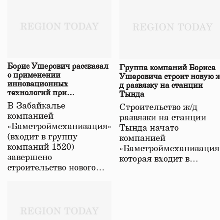
Борис Ушерович рассказал
Группа компаний Бориса
о применении
Ушеровича строит новую ж
инновационных
д развязку на станции
технологий при
Тында
строительстве нового моста
В Забайкалье
Строительство ж/д
в Забайкалье
компанией
развязки на станции
«Бамстроймеханизация»
Тында начато
(входит в группу
компанией
компаний 1520)
«Бамстроймеханизация
завершено
которая входит в…
строительство нового…