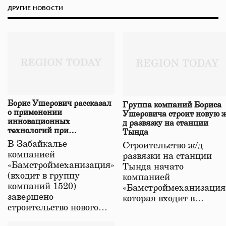
ДРУГИЕ НОВОСТИ
Борис Ушерович рассказал
Группа компаний Бориса
о применении
Ушеровича строит новую ж
инновационных
д развязку на станции
технологий при
Тында
строительстве нового моста
В Забайкалье
Строительство ж/д
в Забайкалье
компанией
развязки на станции
«Бамстроймеханизация»
Тында начато
(входит в группу
компанией
компаний 1520)
«Бамстроймеханизация
завершено
которая входит в…
строительство нового…