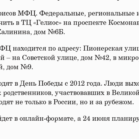
офисов МФЦ. Федеральные, региональные 
ть в ТЦ «Гелиос» на проспекте Космонав
Калинина, дом №6Б.
 находится по адресу: Пионерская улиц
й – на Советской улице, дом №42, в микр
й, дом №9.
дят в День Победы с 2012 года. Люди вых
х родственников, участвовавших в Велико
ят не только в России, но и за рубежом.
йдет в онлайн-формате, а 24 июня планир