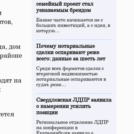
семейный проект стал
узнаваемым брендом
и
Бизнес часто начинается не с
тов,
больших инвестиций, а с идеи, в
которую…
а, дом
Почему нотариальные
сделки оспаривают реже
орайоне
всего: данные за шесть лет
Среди всех форматов сделок с
вторичной недвижимостью
нотариальные оспариваются в
одят на
судах реже…
й
Свердловская ЛДПР заявила
о намерении усилить
позиции
уется
Региональное отделение ЛДПР
на конференции в
Екатеринбурге заявило о