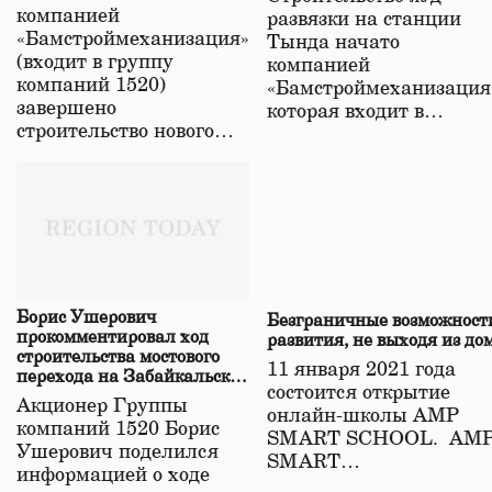
в Забайкалье
компанией
развязки на станции
«Бамстроймеханизация»
Тында начато
(входит в группу
компанией
компаний 1520)
«Бамстроймеханизация
завершено
которая входит в…
строительство нового…
Борис Ушерович
Безграничные возможност
прокомментировал ход
развития, не выходя из до
строительства мостового
11 января 2021 года
перехода на Забайкальской
состоится открытие
железной дороге
Акционер Группы
онлайн-школы АМР
компаний 1520 Борис
SMART SCHOOL. АМ
Ушерович поделился
SMART…
информацией о ходе