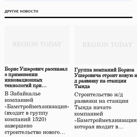
ДРУГИЕ НОВОСТИ
Борис Ушерович рассказал
Группа компаний Бориса
о применении
Ушеровича строит новую ж
инновационных
д развязку на станции
технологий при
Тында
строительстве нового моста
В Забайкалье
Строительство ж/д
в Забайкалье
компанией
развязки на станции
«Бамстроймеханизация»
Тында начато
(входит в группу
компанией
компаний 1520)
«Бамстроймеханизация
завершено
которая входит в…
строительство нового…