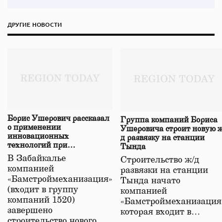
ДРУГИЕ НОВОСТИ
Борис Ушерович рассказал
Группа компаний Бориса
о применении
Ушеровича строит новую ж
инновационных
д развязку на станции
технологий при
Тында
строительстве нового моста
В Забайкалье
Строительство ж/д
в Забайкалье
компанией
развязки на станции
«Бамстроймеханизация»
Тында начато
(входит в группу
компанией
компаний 1520)
«Бамстроймеханизация
завершено
которая входит в…
строительство нового…