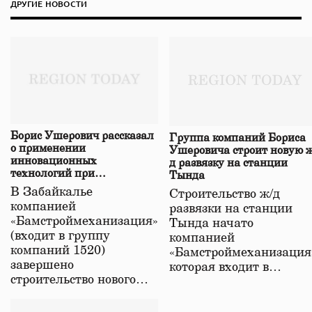
ДРУГИЕ НОВОСТИ
Борис Ушерович рассказал
Группа компаний Бориса
о применении
Ушеровича строит новую ж
инновационных
д развязку на станции
технологий при
Тында
строительстве нового моста
В Забайкалье
Строительство ж/д
в Забайкалье
компанией
развязки на станции
«Бамстроймеханизация»
Тында начато
(входит в группу
компанией
компаний 1520)
«Бамстроймеханизация
завершено
которая входит в…
строительство нового…