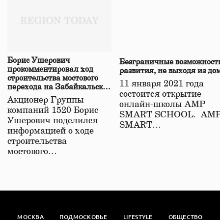
Борис Ушерович
Безграничные возможност
прокомментировал ход
развития, не выходя из до
строительства мостового
11 января 2021 года
перехода на Забайкальской
состоится открытие
железной дороге
Акционер Группы
онлайн-школы АМР
компаний 1520 Борис
SMART SCHOOL. АМ
Ушерович поделился
SMART…
информацией о ходе
строительства
мостового…
МОСКВА
ПОДМОСКОВЬЕ
LIFESTYLE
ОБЩЕСТВО