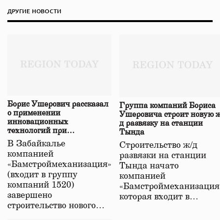
ДРУГИЕ НОВОСТИ
Борис Ушерович рассказал
Группа компаний Бориса
о применении
Ушеровича строит новую ж
инновационных
д развязку на станции
технологий при
Тында
строительстве нового моста
В Забайкалье
Строительство ж/д
в Забайкалье
компанией
развязки на станции
«Бамстроймеханизация»
Тында начато
(входит в группу
компанией
компаний 1520)
«Бамстроймеханизация
завершено
которая входит в…
строительство нового…