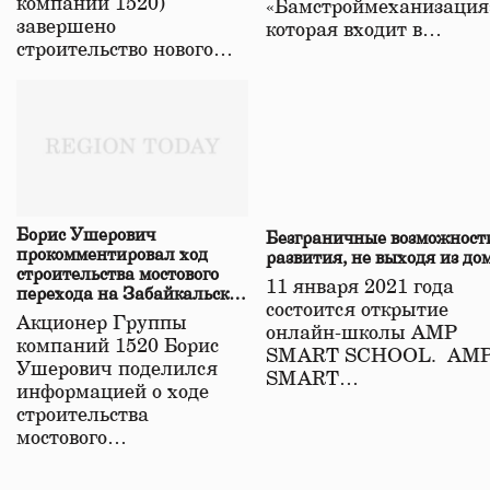
компаний 1520)
«Бамстроймеханизация
завершено
которая входит в…
строительство нового…
Борис Ушерович
Безграничные возможност
прокомментировал ход
развития, не выходя из до
строительства мостового
11 января 2021 года
перехода на Забайкальской
состоится открытие
железной дороге
Акционер Группы
онлайн-школы АМР
компаний 1520 Борис
SMART SCHOOL. АМ
Ушерович поделился
SMART…
информацией о ходе
строительства
мостового…