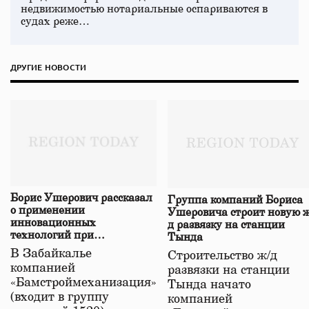
недвижимостью нотариальные оспариваются в
судах реже…
ДРУГИЕ НОВОСТИ
Борис Ушерович рассказал
Группа компаний Бориса
о применении
Ушеровича строит новую ж
инновационных
д развязку на станции
технологий при
Тында
строительстве нового моста
В Забайкалье
Строительство ж/д
в Забайкалье
компанией
развязки на станции
«Бамстроймеханизация»
Тында начато
(входит в группу
компанией