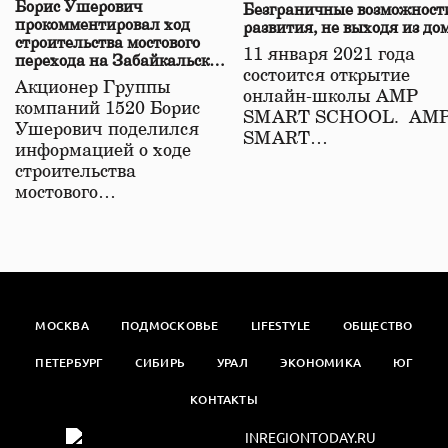
Борис Ушерович
Безграничные возможност
прокомментировал ход
развития, не выходя из до
строительства мостового
11 января 2021 года
перехода на Забайкальской
состоится открытие
железной дороге
Акционер Группы
онлайн-школы АМР
компаний 1520 Борис
SMART SCHOOL. АМ
Ушерович поделился
SMART…
информацией о ходе
строительства
мостового…
МОСКВА
ПОДМОСКОВЬЕ
LIFESTYLE
ОБЩЕСТВО
ПЕТЕРБУРГ
СИБИРЬ
УРАЛ
ЭКОНОМИКА
ЮГ
КОНТАКТЫ