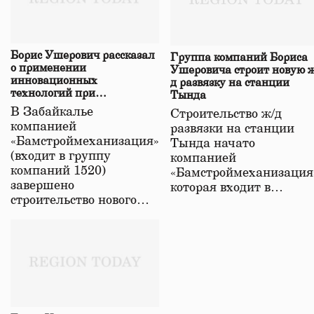
Борис Ушерович рассказал
Группа компаний Бориса
о применении
Ушеровича строит новую ж
инновационных
д развязку на станции
технологий при
Тында
строительстве нового моста
В Забайкалье
Строительство ж/д
в Забайкалье
компанией
развязки на станции
«Бамстроймеханизация»
Тында начато
(входит в группу
компанией
компаний 1520)
«Бамстроймеханизация
завершено
которая входит в…
строительство нового…