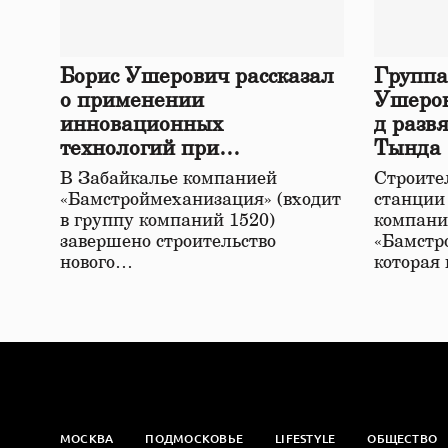
Борис Ушерович рассказал
Группа
о применении
Ушеров
инновационных
д разв
технологий при
Тында
строительстве нового моста
В Забайкалье компанией
Строител
в Забайкалье
«Бамстроймеханизация» (входит
станции
в группу компаний 1520)
компани
завершено строительство
«Бамстр
нового…
которая
МОСКВА
ПОДМОСКОВЬЕ
LIFESTYLE
ОБЩЕСТВО