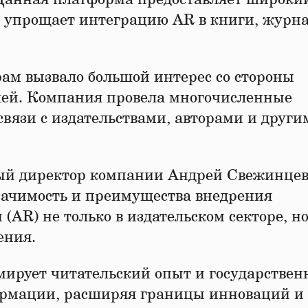
то упрощает интеграцию AR в книги, журн
рам вызвало большой интерес со стороны
елей. Компания провела многочисленные
связи с издательствами, авторами и други
ьный директор компании Андрей Свежинце
начимость и преимущества внедрения
AR) не только в издательском секторе, но
ения.
ирует читательский опыт и государствен
ормации, расширяя границы инноваций и