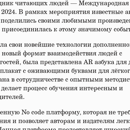
здник читающих людей — Международная
2024. В рамках мероприятия известные а
ы поделились своими любимыми произвед
е присоединилась к этому значимому собы
ила свои новейшие технологии дополненн
 новый формат взаимодействия людей с
остей, была представлена AR азбука для 
и плакат с оживающими буквами для лёгко
ана в сотрудничестве с опытными методи
о делает процесс обучения интересным и
дителей.
енную No code платформу, которая не тре
я и позволяет авторам и издателям легк
 Данная платформа предоставляет широки