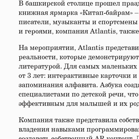
В башкирской столице прошел пра
книжная ярмарка «Китап-байрам» – 
писатели, музыканты и спортсмен
и героями, компания Atlantis, такж
На мероприятии, Atlantis представ
реальности, которые демонстрируют
литературой. Для самых маленьких г
от 3 лет: интерактивные карточки 
запоминания алфавита. Азбука созд
специалистами по детской речи, чт
эффективным для малышей и их ро
Компания также представила собств
владения навыками программировани
создавать собственный AR контент.