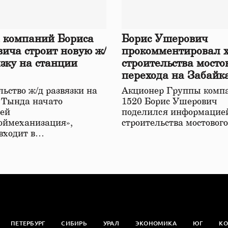
 компаний Бориса
Борис Ушерович
ича строит новую ж/
прокомментировал 
язку на станции
строительства мосто
перехода на Забайк
железной дороге
ьство ж/д развязки на
Акционер Группы комп
 Тында начато
1520 Борис Ушерович
ей
поделился информацией
оймеханизация»,
строительства мостовог
 входит в…
ПЕТЕРБУРГ
СИБИРЬ
УРАЛ
ЭКОНОМИКА
ЮГ
КО