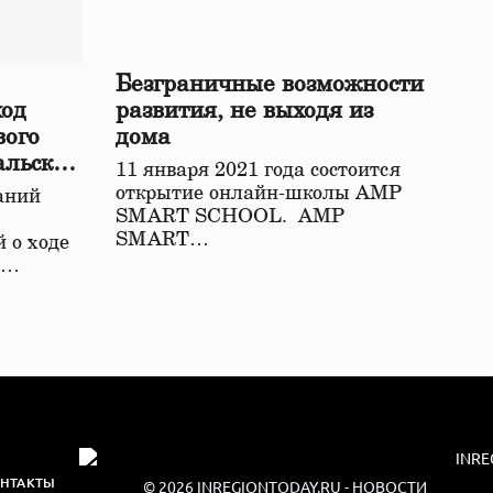
Безграничные возможности
ход
развития, не выходя из
вого
дома
альской
11 января 2021 года состоится
открытие онлайн-школы АМР
аний
SMART SCHOOL. АМР
SMART…
 о ходе
о…
НТАКТЫ
© 2026
INREGIONTODAY.RU
- НОВОСТИ