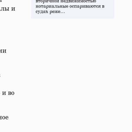
вторичной недвижимостью
нотариальные оспариваются в
алы и
судах реже…
ми
в
 и во
ное