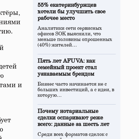
55% екатеринбуржцев
хотели бы улучшить свое
ктёры,
рабочее место
ениями
Аналитики сети сервисных
тию.
офисов SOK выяснили, что
меньше половины опрошенных
(40%) жителей…
ой
Пять лет AFUVA: как
детей
семейный проект стал
узнаваемым брендом
го
стами и
Бизнес часто начинается не с
больших инвестиций, а с идеи, в
которую…
Почему нотариальные
сделки оспаривают реже
бует
всего: данные за шесть лет
о
Среди всех форматов сделок с
й