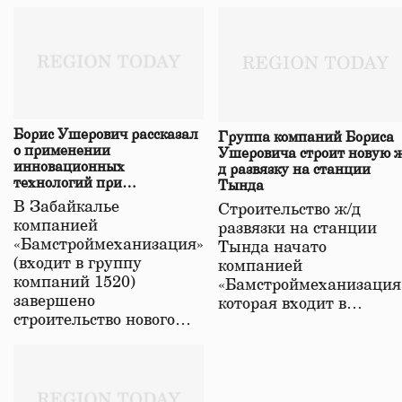
Борис Ушерович рассказал
Группа компаний Бориса
о применении
Ушеровича строит новую ж
инновационных
д развязку на станции
технологий при
Тында
строительстве нового моста
В Забайкалье
Строительство ж/д
в Забайкалье
компанией
развязки на станции
«Бамстроймеханизация»
Тында начато
(входит в группу
компанией
компаний 1520)
«Бамстроймеханизация
завершено
которая входит в…
строительство нового…