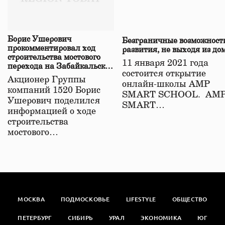
Борис Ушерович
Безграничные возможност
прокомментировал ход
развития, не выходя из до
строительства мостового
11 января 2021 года
перехода на Забайкальской
состоится открытие
железной дороге
Акционер Группы
онлайн-школы АМР
компаний 1520 Борис
SMART SCHOOL. АМ
Ушерович поделился
SMART…
информацией о ходе
строительства
мостового…
МОСКВА
ПОДМОСКОВЬЕ
LIFESTYLE
ОБЩЕСТВО
ПЕТЕРБУРГ
СИБИРЬ
УРАЛ
ЭКОНОМИКА
ЮГ