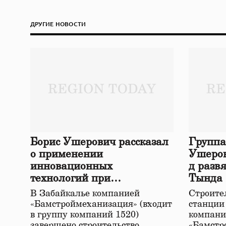
ДРУГИЕ НОВОСТИ
Борис Ушерович рассказал
Группа
о применении
Ушеров
инновационных
д разв
технологий при
Тында
строительстве нового моста
В Забайкалье компанией
Строител
в Забайкалье
«Бамстроймеханизация» (входит
станции
в группу компаний 1520)
компани
завершено строительство
«Бамстр