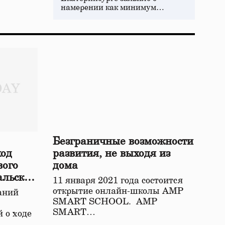
намерении как минимум…
Безграничные возможности
ход
развития, не выходя из
вого
дома
альской
11 января 2021 года состоится
открытие онлайн-школы АМР
аний
SMART SCHOOL. АМР
SMART…
 о ходе
о…