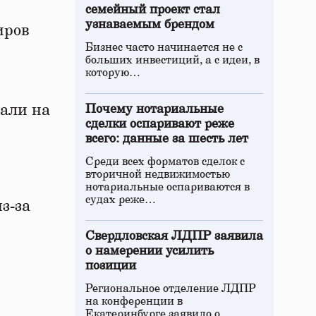
семейный проект стал
узнаваемым брендом
иров
Бизнес часто начинается не с
больших инвестиций, а с идеи, в
которую…
зали на
Почему нотариальные
сделки оспаривают реже
всего: данные за шесть лет
Среди всех форматов сделок с
вторичной недвижимостью
нотариальные оспариваются в
судах реже…
з-за
Свердловская ЛДПР заявила
о намерении усилить
позиции
Региональное отделение ЛДПР
на конференции в
Екатеринбурге заявило о