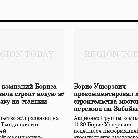
 компаний Бориса
Борис Ушерович
ича строит новую ж/
прокомментировал 
язку на станции
строительства мосто
перехода на Забайк
железной дороге
ьство ж/д развязки на
Акционер Группы комп
 Тында начато
1520 Борис Ушерович
ей
поделился информацией
оймеханизация»,
строительства мостовог