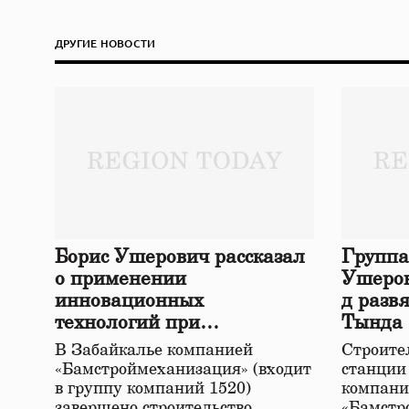
ДРУГИЕ НОВОСТИ
Борис Ушерович рассказал
Группа
о применении
Ушеров
инновационных
д разв
технологий при
Тында
строительстве нового моста
В Забайкалье компанией
Строител
в Забайкалье
«Бамстроймеханизация» (входит
станции
в группу компаний 1520)
компани
завершено строительство
«Бамстр