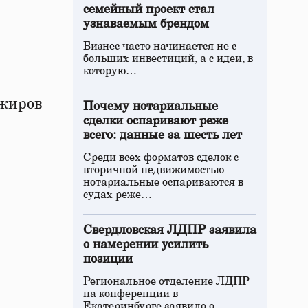
семейный проект стал
узнаваемым брендом
Бизнес часто начинается не с
больших инвестиций, а с идеи, в
которую…
ажиров
Почему нотариальные
сделки оспаривают реже
всего: данные за шесть лет
Среди всех форматов сделок с
вторичной недвижимостью
нотариальные оспариваются в
судах реже…
Свердловская ЛДПР заявила
о намерении усилить
позиции
Региональное отделение ЛДПР
на конференции в
Екатеринбурге заявило о