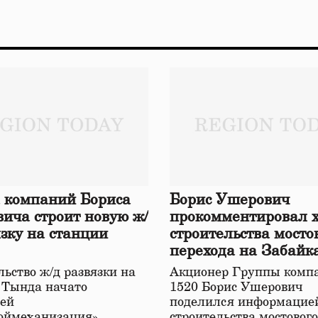
 компаний Бориса
Борис Ушерович
ича строит новую ж/
прокомментировал 
язку на станции
строительства мосто
перехода на Забайк
железной дороге
ьство ж/д развязки на
Акционер Группы комп
 Тында начато
1520 Борис Ушерович
ей
поделился информацией
оймеханизация»,
строительства мостовог