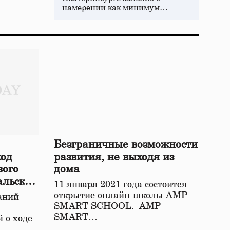
намерении как минимум…
Безграничные возможности
ход
развития, не выходя из
вого
дома
альской
11 января 2021 года состоится
открытие онлайн-школы АМР
аний
SMART SCHOOL. АМР
SMART…
 о ходе
о…