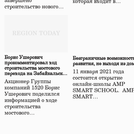
завершено
которая входит в…
строительство нового…
Борис Ушерович
Безграничные возможност
прокомментировал ход
развития, не выходя из до
строительства мостового
11 января 2021 года
перехода на Забайкальской
состоится открытие
железной дороге
Акционер Группы
онлайн-школы АМР
компаний 1520 Борис
SMART SCHOOL. АМ
Ушерович поделился
SMART…
информацией о ходе
строительства
мостового…