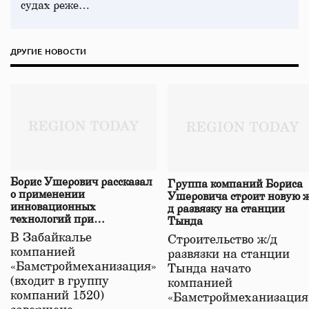
судах реже…
ДРУГИЕ НОВОСТИ
Борис Ушерович рассказал
Группа компаний Бориса
о применении
Ушеровича строит новую ж
инновационных
д развязку на станции
технологий при
Тында
строительстве нового моста
В Забайкалье
Строительство ж/д
в Забайкалье
компанией
развязки на станции
«Бамстроймеханизация»
Тында начато
(входит в группу
компанией
компаний 1520)
«Бамстроймеханизация