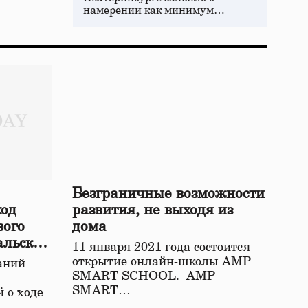
намерении как минимум…
Безграничные возможности
ход
развития, не выходя из
вого
дома
альской
11 января 2021 года состоится
открытие онлайн-школы АМР
аний
SMART SCHOOL. АМР
SMART…
 о ходе
о…