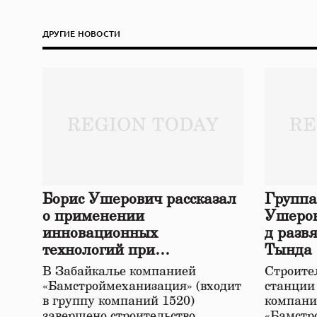
ДРУГИЕ НОВОСТИ
Борис Ушерович рассказал
Группа
о применении
Ушеров
инновационных
д разв
технологий при
Тында
строительстве нового моста
В Забайкалье компанией
Строител
в Забайкалье
«Бамстроймеханизация» (входит
станции
в группу компаний 1520)
компани
завершено строительство
«Бамстр