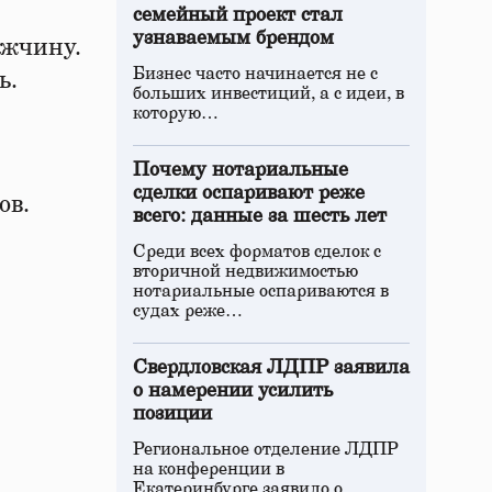
семейный проект стал
узнаваемым брендом
ужчину.
Бизнес часто начинается не с
ь.
больших инвестиций, а с идеи, в
которую…
Почему нотариальные
сделки оспаривают реже
ов.
всего: данные за шесть лет
Среди всех форматов сделок с
вторичной недвижимостью
нотариальные оспариваются в
судах реже…
Свердловская ЛДПР заявила
о намерении усилить
позиции
Региональное отделение ЛДПР
на конференции в
Екатеринбурге заявило о