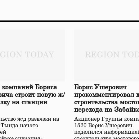
 компаний Бориса
Борис Ушерович
ича строит новую ж/
прокомментировал 
язку на станции
строительства мосто
перехода на Забайк
железной дороге
ьство ж/д развязки на
Акционер Группы комп
 Тында начато
1520 Борис Ушерович
ей
поделился информацией
оймеханизация»,
строительства мостовог