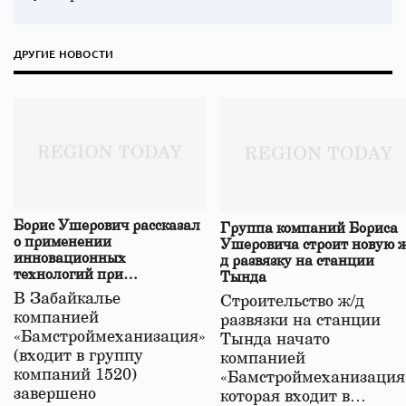
ДРУГИЕ НОВОСТИ
Борис Ушерович рассказал
Группа компаний Бориса
о применении
Ушеровича строит новую ж
инновационных
д развязку на станции
технологий при
Тында
строительстве нового моста
В Забайкалье
Строительство ж/д
в Забайкалье
компанией
развязки на станции
«Бамстроймеханизация»
Тында начато
(входит в группу
компанией
компаний 1520)
«Бамстроймеханизация
завершено
которая входит в…