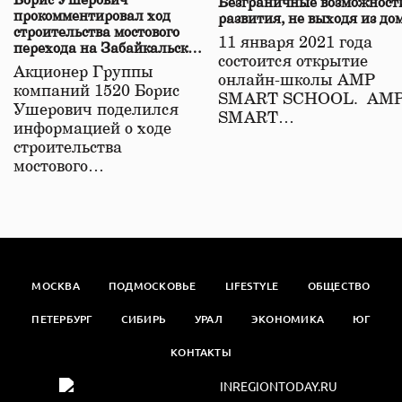
Борис Ушерович
Безграничные возможност
прокомментировал ход
развития, не выходя из до
строительства мостового
11 января 2021 года
перехода на Забайкальской
состоится открытие
железной дороге
Акционер Группы
онлайн-школы АМР
компаний 1520 Борис
SMART SCHOOL. АМ
Ушерович поделился
SMART…
информацией о ходе
строительства
мостового…
МОСКВА
ПОДМОСКОВЬЕ
LIFESTYLE
ОБЩЕСТВО
ПЕТЕРБУРГ
СИБИРЬ
УРАЛ
ЭКОНОМИКА
ЮГ
КОНТАКТЫ