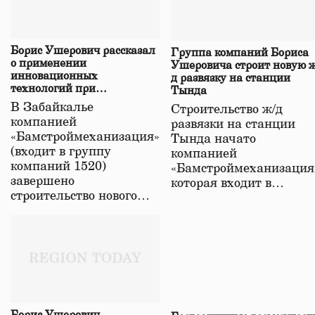
Борис Ушерович рассказал
Группа компаний Бориса
о применении
Ушеровича строит новую ж
инновационных
д развязку на станции
технологий при
Тында
строительстве нового моста
В Забайкалье
Строительство ж/д
в Забайкалье
компанией
развязки на станции
«Бамстроймеханизация»
Тында начато
(входит в группу
компанией
компаний 1520)
«Бамстроймеханизация
завершено
которая входит в…
строительство нового…