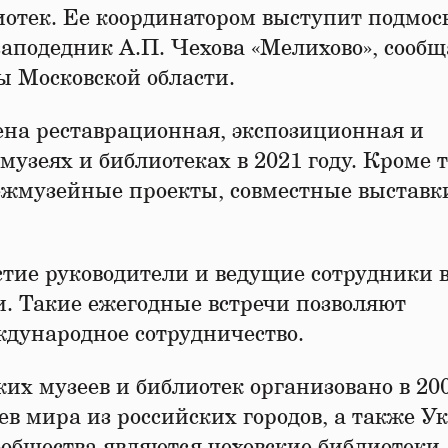
лиотек. Ее координатором выступит подмо
подедник А.П. Чехова «Мелихово», сообщ
ы Московской области.
ена реставрационная, экспозиционная и
музеях и библиотеках в 2021 году. Кроме т
ежмузейные проекты, совместные выставк
тие руководители и ведущие сотрудники в
и. Такие ежегодные встречи позволяют
дународное сотрудничество.
х музеев и библиотек организовано в 200
еев мира из российских городов, а также 
ообщества являются чеховские библиотеки