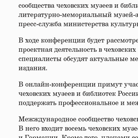
сообщества чеховских музеев и биб
литературно-мемориальный музей-за
пресс-служба министерства культур
В ходе конференции будет рассмотр
проектная деятельность в чеховских 
специалисты обсудят актуальные м
издания.
В онлайн-конференции примут учас
чеховских музеев и библиотек Росси
поддержать профессиональное и меж
Межждународное сообщество чеховски
В него входит восемь чеховских муз
и Германии. Кроме того, членами с