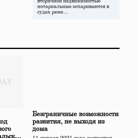
вторичной недвижимостью
нотариальные оспариваются в
судах реже…
Безграничные возможности
ход
развития, не выходя из
вого
дома
альской