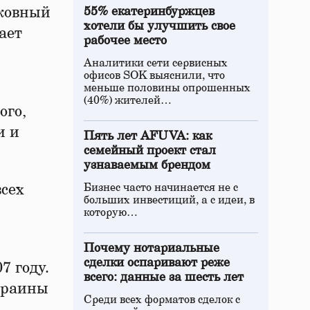
сковный
55% екатеринбуржцев
хотели бы улучшить свое
ает
рабочее место
Аналитики сети сервисных
офисов SOK выяснили, что
меньше половины опрошенных
(40%) жителей…
ого,
и и
Пять лет AFUVA: как
семейный проект стал
узнаваемым брендом
сех
Бизнес часто начинается не с
больших инвестиций, а с идеи, в
которую…
Почему нотариальные
сделки оспаривают реже
7 году.
всего: данные за шесть лет
Украины
Среди всех форматов сделок с