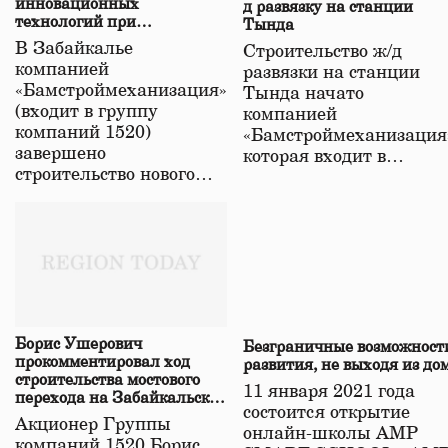
инновационных
д развязку на станции
технологий при
Тында
строительстве нового моста
В Забайкалье
Строительство ж/д
в Забайкалье
компанией
развязки на станции
«Бамстроймеханизация»
Тында начато
(входит в группу
компанией
компаний 1520)
«Бамстроймеханизация
завершено
которая входит в…
строительство нового…
Борис Ушерович
Безграничные возможност
прокомментировал ход
развития, не выходя из до
строительства мостового
11 января 2021 года
перехода на Забайкальской
состоится открытие
железной дороге
Акционер Группы
онлайн-школы АМР
компаний 1520 Борис