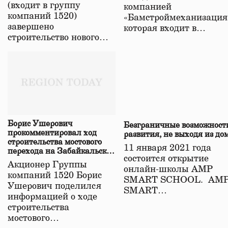
(входит в группу
компанией
компаний 1520)
«Бамстроймеханизация
завершено
которая входит в…
строительство нового…
Борис Ушерович
Безграничные возможност
прокомментировал ход
развития, не выходя из до
строительства мостового
11 января 2021 года
перехода на Забайкальской
состоится открытие
железной дороге
Акционер Группы
онлайн-школы АМР
компаний 1520 Борис
SMART SCHOOL. АМ
Ушерович поделился
SMART…
информацией о ходе
строительства
мостового…