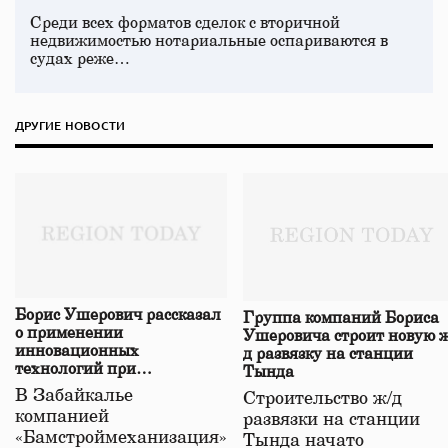
Среди всех форматов сделок с вторичной
недвижимостью нотариальные оспариваются в
судах реже…
ДРУГИЕ НОВОСТИ
Борис Ушерович рассказал
Группа компаний Бориса
о применении
Ушеровича строит новую ж
инновационных
д развязку на станции
технологий при
Тында
строительстве нового моста
В Забайкалье
Строительство ж/д
в Забайкалье
компанией
развязки на станции
«Бамстроймеханизация»
Тында начато