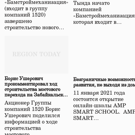
«Бамстроймеханизация»
Тында начато
(входит в группу
компанией
компаний 1520)
«Бамстроймеханизация
завершено
которая входит в…
строительство нового…
Борис Ушерович
Безграничные возможност
прокомментировал ход
развития, не выходя из до
строительства мостового
11 января 2021 года
перехода на Забайкальской
состоится открытие
железной дороге
Акционер Группы
онлайн-школы АМР
компаний 1520 Борис
SMART SCHOOL. АМ
Ушерович поделился
SMART…
информацией о ходе
строительства
мостового…