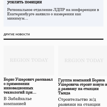
усилить позиции
Региональное отделение ЛДПР на конференции в
Екатеринбурге заявило о намерении как
минимум…
ДРУГИЕ НОВОСТИ
Борис Ушерович рассказал
Группа компаний Бориса
о применении
Ушеровича строит новую ж
инновационных
д развязку на станции
технологий при
Тында
строительстве нового моста
В Забайкалье
Строительство ж/д
в Забайкалье
компанией
развязки на станции