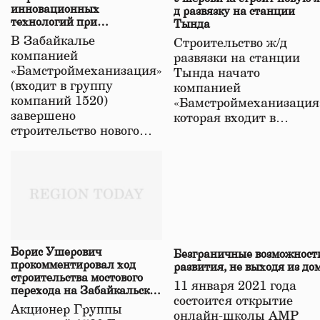
инновационных
д развязку на станции
технологий при
Тында
строительстве нового моста
В Забайкалье
Строительство ж/д
в Забайкалье
компанией
развязки на станции
«Бамстроймеханизация»
Тында начато
(входит в группу
компанией
компаний 1520)
«Бамстроймеханизация
завершено
которая входит в…
строительство нового…
Борис Ушерович
Безграничные возможност
прокомментировал ход
развития, не выходя из до
строительства мостового
11 января 2021 года
перехода на Забайкальской
состоится открытие
железной дороге
Акционер Группы
онлайн-школы АМР