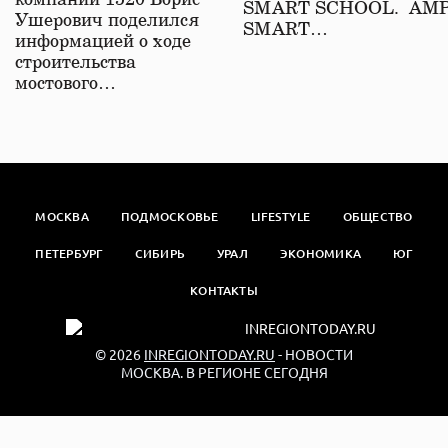
компаний 1520 Борис
SMART SCHOOL. АМ
Ушерович поделился
SMART…
информацией о ходе
строительства
мостового…
МОСКВА
ПОДМОСКОВЬЕ
LIFESTYLE
ОБЩЕСТВО
ПЕТЕРБУРГ
СИБИРЬ
УРАЛ
ЭКОНОМИКА
ЮГ
КОНТАКТЫ
© 2026
INREGIONTODAY.RU
- НОВОСТИ
МОСКВА. В РЕГИОНЕ СЕГОДНЯ