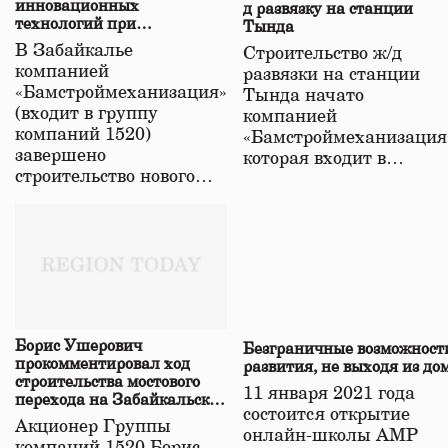
инновационных
д развязку на станции
технологий при
Тында
строительстве нового моста
В Забайкалье
Строительство ж/д
в Забайкалье
компанией
развязки на станции
«Бамстроймеханизация»
Тында начато
(входит в группу
компанией
компаний 1520)
«Бамстроймеханизация
завершено
которая входит в…
строительство нового…
Борис Ушерович
Безграничные возможност
прокомментировал ход
развития, не выходя из до
строительства мостового
11 января 2021 года
перехода на Забайкальской
состоится открытие
железной дороге
Акционер Группы
онлайн-школы АМР