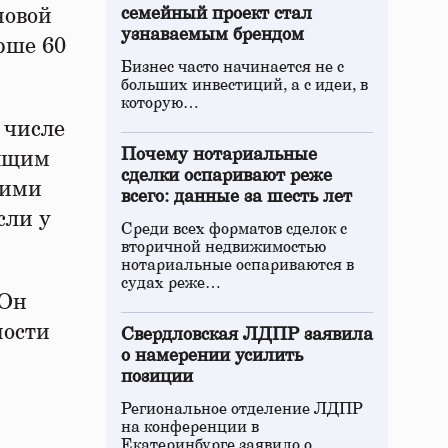
новой
семейный проект стал
узнаваемым брендом
рше 60
Бизнес часто начинается не с
больших инвестиций, а с идеи, в
которую…
 числе
Почему нотариальные
мящим
сделки оспаривают реже
кими
всего: данные за шесть лет
сли у
Среди всех форматов сделок с
вторичной недвижимостью
нотариальные оспариваются в
судах реже…
 Он
ности
Свердловская ЛДПР заявила
о намерении усилить
позиции
Региональное отделение ЛДПР
на конференции в
Екатеринбурге заявило о