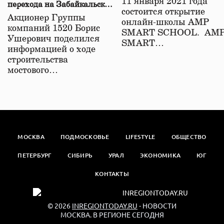
11 января 2021 года
перехода на Забайкальской
состоится открытие
железной дороге
Акционер Группы
онлайн-школы АМР
компаний 1520 Борис
SMART SCHOOL. АМ
Ушерович поделился
SMART…
информацией о ходе
строительства
мостового…
МОСКВА
ПОДМОСКОВЬЕ
LIFESTYLE
ОБЩЕСТВО
ПЕТЕРБУРГ
СИБИРЬ
УРАЛ
ЭКОНОМИКА
ЮГ
КОНТАКТЫ
© 2026
INREGIONTODAY.RU
- НОВОСТИ
МОСКВА. В РЕГИОНЕ СЕГОДНЯ