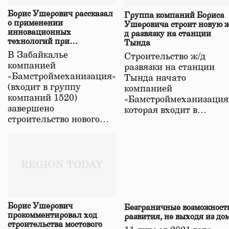
Борис Ушерович рассказал
Группа компаний Бориса
о применении
Ушеровича строит новую ж
инновационных
д развязку на станции
технологий при
Тында
строительстве нового моста
В Забайкалье
Строительство ж/д
в Забайкалье
компанией
развязки на станции
«Бамстроймеханизация»
Тында начато
(входит в группу
компанией
компаний 1520)
«Бамстроймеханизация
завершено
которая входит в…
строительство нового…
Борис Ушерович
Безграничные возможност
прокомментировал ход
развития, не выходя из до
строительства мостового