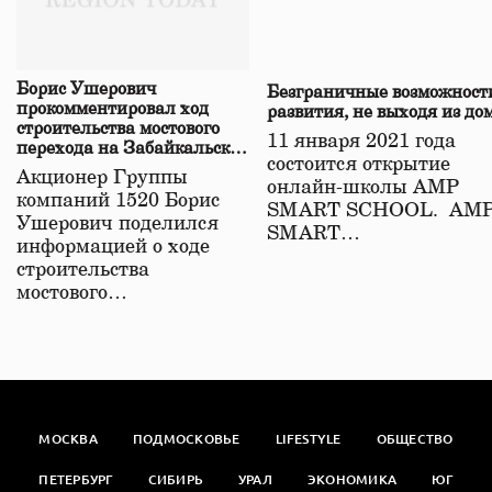
Борис Ушерович
Безграничные возможност
прокомментировал ход
развития, не выходя из до
строительства мостового
11 января 2021 года
перехода на Забайкальской
состоится открытие
железной дороге
Акционер Группы
онлайн-школы АМР
компаний 1520 Борис
SMART SCHOOL. АМ
Ушерович поделился
SMART…
информацией о ходе
строительства
мостового…
МОСКВА
ПОДМОСКОВЬЕ
LIFESTYLE
ОБЩЕСТВО
ПЕТЕРБУРГ
СИБИРЬ
УРАЛ
ЭКОНОМИКА
ЮГ