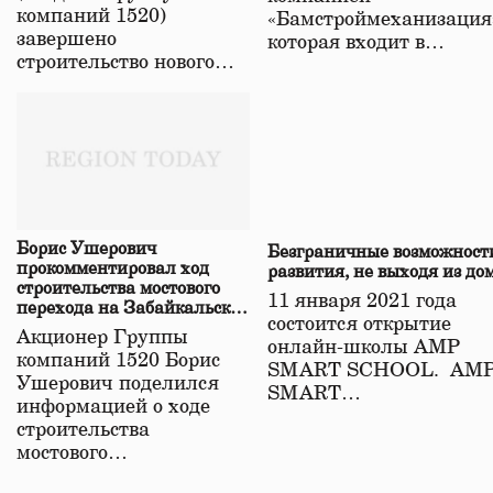
компаний 1520)
«Бамстроймеханизация
завершено
которая входит в…
строительство нового…
Борис Ушерович
Безграничные возможност
прокомментировал ход
развития, не выходя из до
строительства мостового
11 января 2021 года
перехода на Забайкальской
состоится открытие
железной дороге
Акционер Группы
онлайн-школы АМР
компаний 1520 Борис
SMART SCHOOL. АМ
Ушерович поделился
SMART…
информацией о ходе
строительства
мостового…