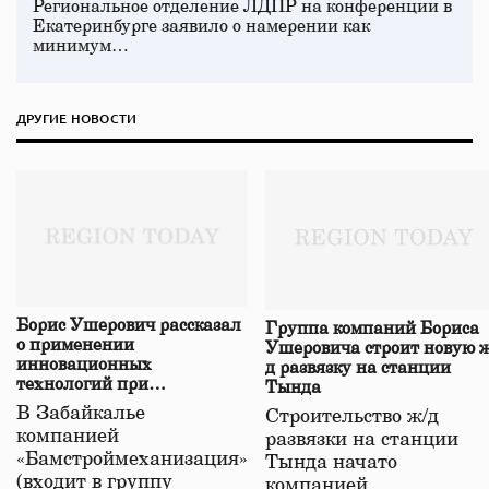
Региональное отделение ЛДПР на конференции в
Екатеринбурге заявило о намерении как
минимум…
ДРУГИЕ НОВОСТИ
Борис Ушерович рассказал
Группа компаний Бориса
о применении
Ушеровича строит новую ж
инновационных
д развязку на станции
технологий при
Тында
строительстве нового моста
В Забайкалье
Строительство ж/д
в Забайкалье
компанией
развязки на станции
«Бамстроймеханизация»
Тында начато
(входит в группу
компанией