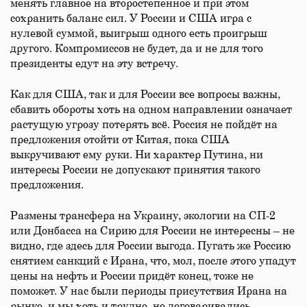
менять главное на второстепенное и при этом
сохранить баланс сил. У России и США игра с
нулевой суммой, выигрыш одного есть проигрыш
другого. Компромиссов не будет, да и не для того
президенты едут на эту встречу.
Как для США, так и для России все вопросы важны,
сбавить обороты хоть на одном направлении означает
растущую угрозу потерять всё. Россия не пойдёт на
предложения отойти от Китая, пока США
выкручивают ему руки. Ни характер Путина, ни
интересы России не допускают принятия такого
предложения.
Размены трансфера на Украину, экологии на СП-2
или Донбасса на Сирию для России не интересны – не
видно, где здесь для России выгода. Пугать же Россию
снятием санкций с Ирана, что, мол, после этого упадут
цены на нефть и России придёт конец, тоже не
поможет. У нас были периоды присутствия Ирана на
рынке, и мы хоть и трудно, но договаривались.