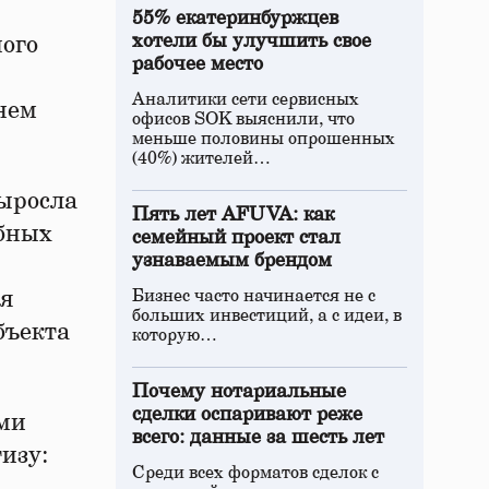
55% екатеринбуржцев
хотели бы улучшить свое
ного
рабочее место
Аналитики сети сервисных
днем
офисов SOK выяснили, что
меньше половины опрошенных
(40%) жителей…
выросла
Пять лет AFUVA: как
ебных
семейный проект стал
узнаваемым брендом
ая
Бизнес часто начинается не с
больших инвестиций, а с идеи, в
бъекта
которую…
Почему нотариальные
сделки оспаривают реже
ыми
всего: данные за шесть лет
изу:
Среди всех форматов сделок с