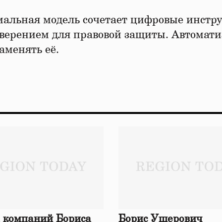
имальная модель сочетает цифровые инстр
оверением для правовой защиты. Автомат
аменять её.
 компаний Бориса
Борис Ушерович