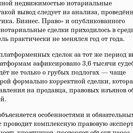
ричной недвижимостью нотариальные
такой вывод следует из анализа, проведён
ика. Бизнес. Право» и опубликованного
а нотариальные сделки приходилось в сре
ель практически не менялся год от года.
платформенных сделок за тот же период 
латформам зафиксировано 3,6 тысячи суд
дёт не только о грубых подлогах — чаще
рой формально корректной сделки, котор
давления на продавца, правовых изъянов о
й.
объясняется особенностями и обязательн
 проводит комплексную правовую эксперт
ность участников, проверяет объект через