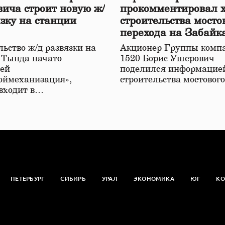
ича строит новую ж/
прокомментировал 
язку на станции
строительства мосто
перехода на Забайк
железной дороге
ьство ж/д развязки на
Акционер Группы комп
 Тында начато
1520 Борис Ушерович
ей
поделился информацией
оймеханизация»,
строительства мостовог
 входит в…
ПЕТЕРБУРГ
СИБИРЬ
УРАЛ
ЭКОНОМИКА
ЮГ
КО