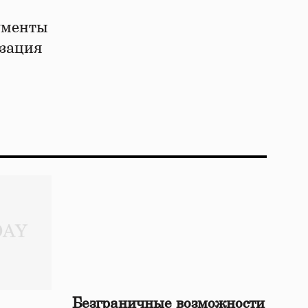
ументы
изация
Безграничные возможности