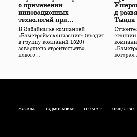
о применении
Ушеров
инновационных
д разв
технологий при
Тында
строительстве нового моста
В Забайкалье компанией
Строител
в Забайкалье
«Бамстроймеханизация» (входит
станции
в группу компаний 1520)
компани
завершено строительство
«Бамстр
нового…
которая
МОСКВА
ПОДМОСКОВЬЕ
LIFESTYLE
ОБЩЕСТВО