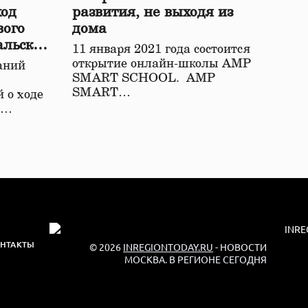
ход
развития, не выходя из
вого
дома
альской
11 января 2021 года состоится
открытие онлайн-школы АМР
аний
SMART SCHOOL. АМР
SMART…
 о ходе
о…
НТАКТЫ
© 2026
INREGIONTODAY.RU
- НОВОСТИ
МОСКВА. В РЕГИОНЕ СЕГОДНЯ