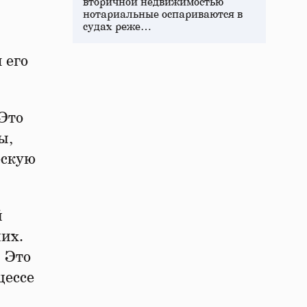
вторичной недвижимостью
нотариальные оспариваются в
судах реже…
 его
 Это
ы,
ескую
й
их.
 Это
цессе