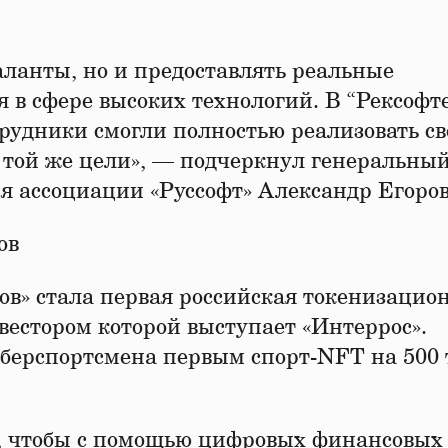
аланты, но и предоставлять реальные
я в сфере высоких технологий. В “Рексофт
трудники смогли полностью реализовать с
 той же цели», — подчеркнул генеральны
я ассоциации «Руссофт» Александр Егоров
ов
в» стала первая российская токенизацио
естором которой выступает «Интеррос».
иберспортсмена первым спорт-NFT на 500
о, чтобы с помощью цифровых финансовых