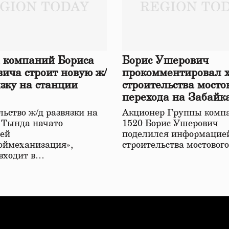
 компаний Бориса
Борис Ушерович
ича строит новую ж/
прокомментировал 
язку на станции
строительства мосто
перехода на Забайк
железной дороге
ьство ж/д развязки на
Акционер Группы комп
 Тында начато
1520 Борис Ушерович
ей
поделился информацией
оймеханизация»,
строительства мостовог
 входит в…