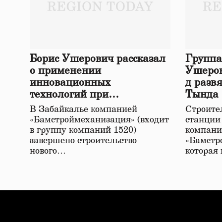
Борис Ушерович рассказал
Группа
о применении
Ушеров
инновационных
д разв
технологий при
Тында
строительстве нового моста
В Забайкалье компанией
Строител
в Забайкалье
«Бамстроймеханизация» (входит
станции
в группу компаний 1520)
компани
завершено строительство
«Бамстр
нового…
которая