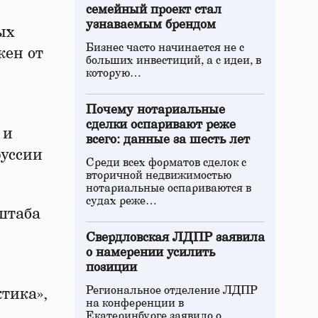
семейный проект стал
узнаваемым брендом
ых
Бизнес часто начинается не с
кен от
больших инвестиций, а с идеи, в
которую…
Почему нотариальные
сделки оспаривают реже
 и
всего: данные за шесть лет
руссии
Среди всех форматов сделок с
вторичной недвижимостью
нотариальные оспариваются в
судах реже…
штаба
Свердловская ЛДПР заявила
о намерении усилить
позиции
Региональное отделение ЛДПР
ктика»,
на конференции в
Екатеринбурге заявило о