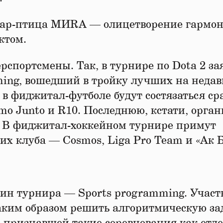
 жар-птица МИRA — олицетворение гармо
ктом.
рспортсмены. Так, в турнире по Dota 2 за
ing, вошедший в тройку лучших на неда
 в фиджитал-футболе будут состязаться ср
o Junto и R10. Последнюю, кстати, орган
 В фиджитал-хоккейном турнире примут
их клуба — Cosmos, Liga Pro Team и «Ак Б
ин турнира — Sports programming. Учас
таким образом решить алгоритмическую за