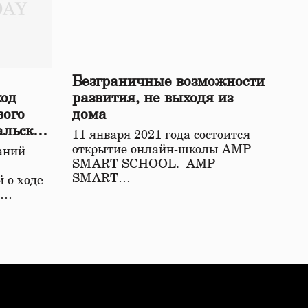
Безграничные возможности
ход
развития, не выходя из
вого
дома
альской
11 января 2021 года состоится
открытие онлайн-школы АМР
аний
SMART SCHOOL. АМР
SMART…
 о ходе
о…