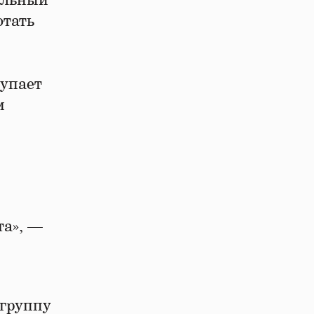
дельный
отать
тупает
м
та», —
 группу