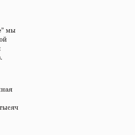
е” мы
вой
й
.
нная
 тысяч