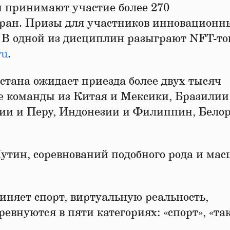
м принимают участие более 270
тран. Призы для участников инновационн
 В одной из дисциплин разыграют NFT-то
ru
.
стана ожидает приезда более двух тысяч
е команды из Китая и Мексики, Бразилии
ии и Перу, Индонезии и Филиппин, Бело
тин, соревнований подобного рода и мас
няет спорт, виртуальную реальность,
евнуются в пяти категориях: «спорт», «та
.