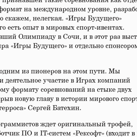
й, признавшей такие соревнования как от
 формат на международном уровне, разраб
о скажем, нелегкая. «Игры Будущего»
го есть опыт в мировых спорт-ивентах.
авший Олимпиаду в Сочи, и в этот раз выс
ра «Игры Будущего» и отдельно спонсоро
 одним из пионеров на этом пути. Мы
и деятельное участие в Играх компаний
ому формату соревнований на стыке двух
крыв новую главу в истории мирового спор
ерроса» Сергей Батехин.
ограммистов ждет оригинальный трофей,
отчик ПО и IT-систем «Рексофт» (входит в