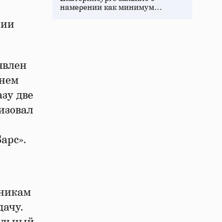
намерении как минимум…
нии
явлен
внем
азу две
изовал
арс».
тникам
дачу.